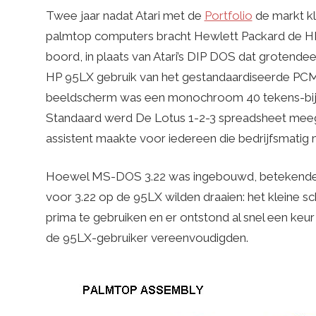
Twee jaar nadat Atari met de
Portfolio
de markt k
palmtop computers bracht Hewlett Packard de HP
boord, in plaats van Atari’s DIP DOS dat groten
HP 95LX gebruik van het gestandaardiseerde PCMC
beeldscherm was een monochroom 40 tekens-bij-
Standaard werd De Lotus 1-2-3 spreadsheet meeg
assistent maakte voor iedereen die bedrijfsmatig
Hoewel MS-DOS 3.22 was ingebouwd, betekende d
voor 3.22 op de 95LX wilden draaien: het kleine s
prima te gebruiken en er ontstond al snel een keu
de 95LX-gebruiker vereenvoudigden.