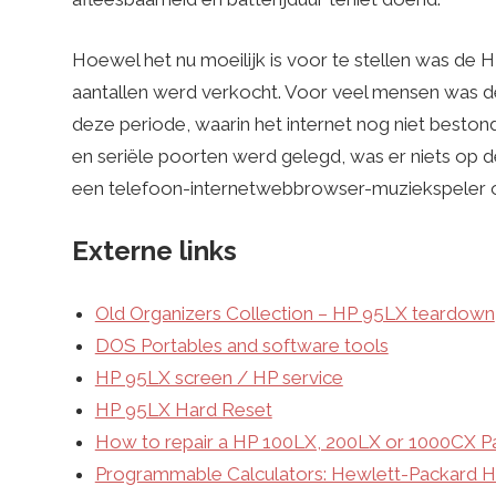
Hoewel het nu moeilijk is voor te stellen was de 
aantallen werd verkocht. Voor veel mensen was de
deze periode, waarin het internet nog niet best
en seriële poorten werd gelegd, was er niets op d
een telefoon-internetwebbrowser-muziekspeler o
Externe links
Old Organizers Collection – HP 95LX teardown
DOS Portables and software tools
HP 95LX screen / HP service
HP 95LX Hard Reset
How to repair a HP 100LX, 200LX or 1000CX 
Programmable Calculators: Hewlett-Packard 