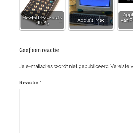
Appl
Hewlett-Packard's
Apple's iMac
van 
HP-65
Geef een reactie
Je e-mailadres wordt niet gepubliceerd.
Vereiste 
Reactie
*