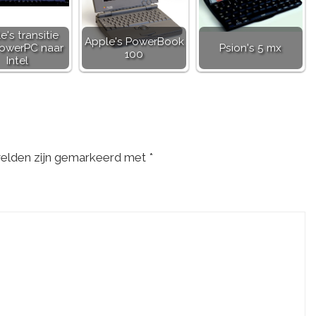
e's transitie
Apple's PowerBook
PowerPC naar
Psion's 5 mx
100
Intel
velden zijn gemarkeerd met
*