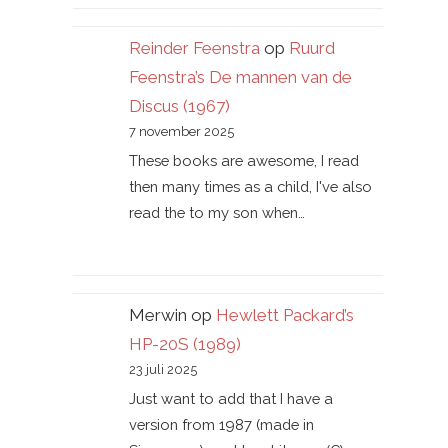
Reinder Feenstra
op
Ruurd
Feenstra’s De mannen van de
Discus (1967)
7 november 2025
These books are awesome, I read
then many times as a child, I've also
read the to my son when…
Merwin
op
Hewlett Packard’s
HP-20S (1989)
23 juli 2025
Just want to add that I have a
version from 1987 (made in