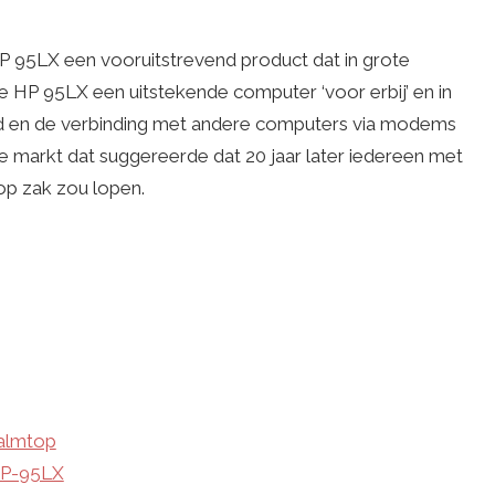
HP 95LX een vooruitstrevend product dat in grote
 HP 95LX een uitstekende computer ‘voor erbij’ en in
ond en de verbinding met andere computers via modems
e markt dat suggereerde dat 20 jaar later iedereen met
p zak zou lopen.
Palmtop
HP-95LX