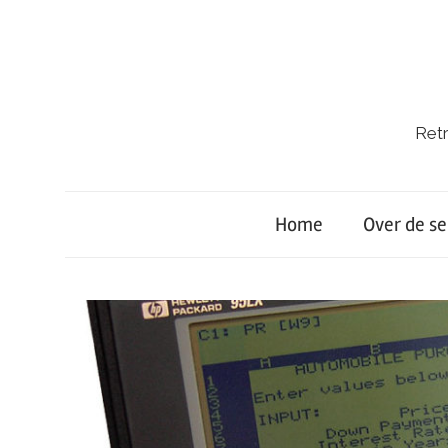
Ga
naar
de
inhoud
Retr
Retro-
Lab.
Home
Over de se