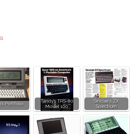
0s
Tandy’s TRS-80
Sinclair’s ZX
i’s Portfolio
Model 100
Spectrum