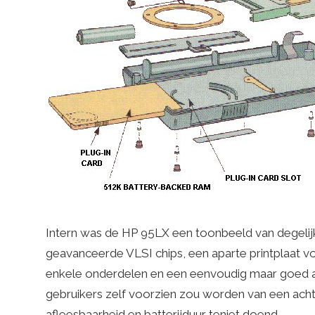
Intern was de HP 95LX een toonbeeld van degelijk
geavanceerde VLSI chips, een aparte printplaat vo
enkele onderdelen en een eenvoudig maar goed 
gebruikers zelf voorzien zou worden van een acht
afleesbaarheid en batterijduur teniet doend.