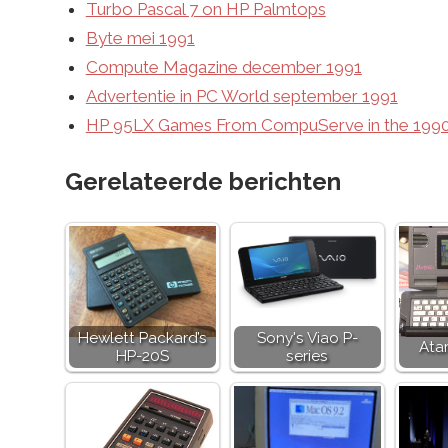
Turbo Pascal 7 on HP Palmtops
Byte mei 1991
Compute Magazine december 1991
Advertentie in PC World september 1991
HP 95LX Games From CompuServe in the 199
Gerelateerde berichten
Hewlett Packard’s
Sony's Viao P-
Atar
HP-20S
series