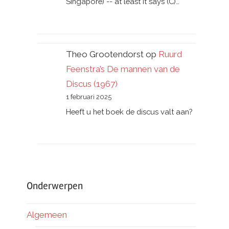
Singapore) -- at least it says (C)…
Theo Grootendorst
op
Ruurd
Feenstra’s De mannen van de
Discus (1967)
1 februari 2025
Heeft u het boek de discus valt aan?
Onderwerpen
Algemeen