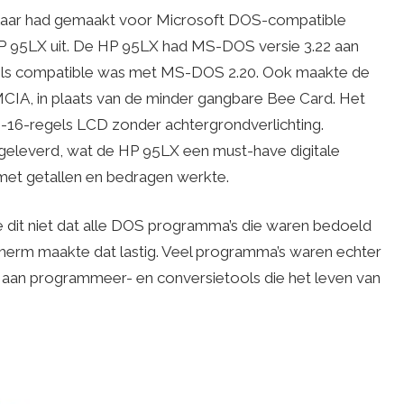
laar had gemaakt voor Microsoft DOS-compatible
 95LX uit. De HP 95LX had MS-DOS versie 3.22 aan
deels compatible was met MS-DOS 2.20. Ook maakte de
IA, in plaats van de minder gangbare Bee Card. Het
16-regels LCD zonder achtergrondverlichting.
eleverd, wat de HP 95LX een must-have digitale
 met getallen en bedragen werkte.
it niet dat alle DOS programma’s die waren bedoeld
cherm maakte dat lastig. Veel programma’s waren echter
r aan programmeer- en conversietools die het leven van