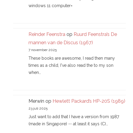
windows 11 computer=
Reinder Feenstra
op
Ruurd Feenstra’s De
mannen van de Discus (1967)
7 november 2025
These books are awesome, I read then many
times as a child, I've also read the to my son
when…
Merwin
op
Hewlett Packard’s HP-20S (1989)
23 juli 2025
Just want to add that I have a version from 1987
(made in Singapore) -- at least it says (C)…