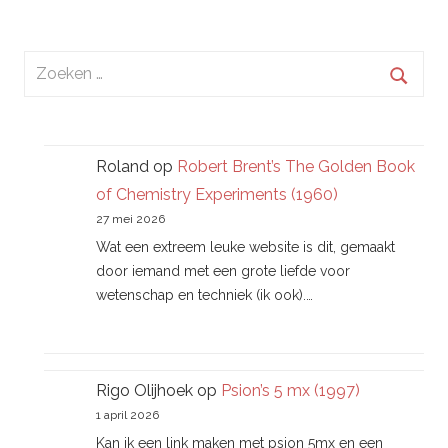
Zoeken
naar:
Zoek
Roland
op
Robert Brent’s The Golden Book
of Chemistry Experiments (1960)
27 mei 2026
Wat een extreem leuke website is dit, gemaakt
door iemand met een grote liefde voor
wetenschap en techniek (ik ook).…
Rigo Olijhoek
op
Psion’s 5 mx (1997)
1 april 2026
Kan ik een link maken met psion 5mx en een