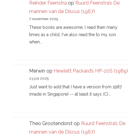
Reinder Feenstra
op
Ruurd Feenstra’s De
mannen van de Discus (1967)
7 november 2025
These books are awesome, I read then many
times as a child, I've also read the to my son
when…
Merwin
op
Hewlett Packard’s HP-20S (1989)
23 juli 2025
Just want to add that I have a version from 1987
(made in Singapore) -- at least it says (C)…
Theo Grootendorst
op
Ruurd Feenstra’s De
mannen van de Discus (1967)