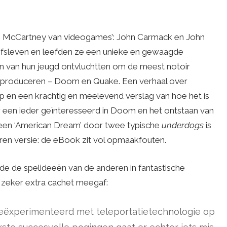
en McCartney van videogames’: John Carmack en John
jfsleven en leefden ze een unieke en gewaagde
 van hun jeugd ontvluchtten om de meest notoir
e produceren – Doom en Quake. Een verhaal over
p en een krachtig en meelevend verslag van hoe het is
r een ieder geïnteresseerd in Doom en het ontstaan van
n een ‘American Dream’ door twee typische
underdogs
is
ren versie: de eBook zit vol opmaakfouten.
lde de spelideeën van de anderen in fantastische
 zeker extra cachet meegaf:
eëxperimenteerd met teleportatietechnologie op