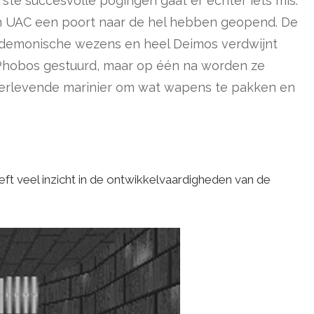
e succesvolle pogingen gaat er echter iets mis.
an UAC een poort naar de hel hebben geopend. De
 demonische wezens en heel Deimos verdwijnt
Phobos gestuurd, maar op één na worden ze
 overlevende marinier om wat wapens te pakken en
t veel inzicht in de ontwikkelvaardigheden van de