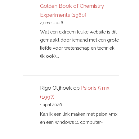
Golden Book of Chemistry
Experiments (1960)
27 mei 2026
Wat een extreem leuke website is dit,
gemaakt door iemand met een grote
liefde voor wetenschap en techniek
(ik ook).…
Rigo Olijhoek
op
Psion’s 5 mx
(1997)
1 april 2026
Kan ik een link maken met psion 5mx
en een windows 11 computer=