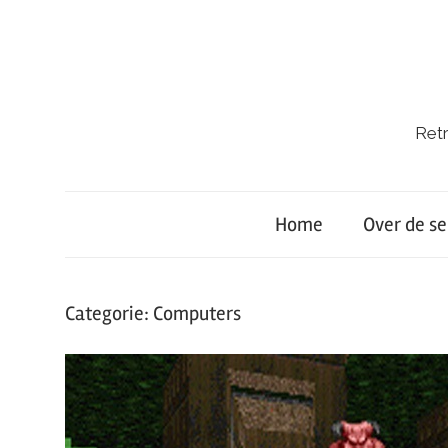
Ga
naar
de
inhoud
Retr
Retro-
Lab.
Home
Over de se
Categorie:
Computers