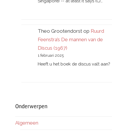
Singapore) -- at least it says (C)…
Theo Grootendorst
op
Ruurd
Feenstra’s De mannen van de
Discus (1967)
1 februari 2025
Heeft u het boek de discus valt aan?
Onderwerpen
Algemeen