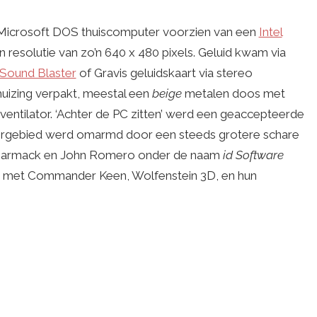
Microsoft DOS thuiscomputer voorzien van een
Intel
esolutie van zo’n 640 x 480 pixels. Geluid kwam via
Sound Blaster
of Gravis geluidskaart via stereo
uizing verpakt, meestal een
beige
metalen doos met
ventilator. ‘Achter de PC zitten’ werd een geaccepteerde
ergebied werd omarmd door een steeds grotere schare
hn Carmack en John Romero onder de naam
id Software
 met Commander Keen, Wolfenstein 3D, en hun