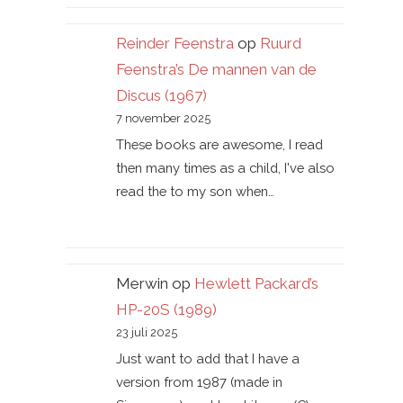
Reinder Feenstra
op
Ruurd
Feenstra’s De mannen van de
Discus (1967)
7 november 2025
These books are awesome, I read
then many times as a child, I've also
read the to my son when…
Merwin
op
Hewlett Packard’s
HP-20S (1989)
23 juli 2025
Just want to add that I have a
version from 1987 (made in