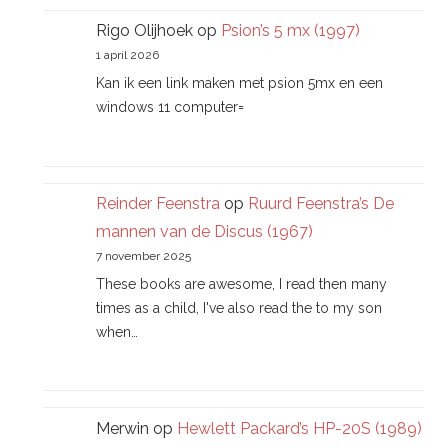
Rigo Olijhoek
op
Psion’s 5 mx (1997)
1 april 2026
Kan ik een link maken met psion 5mx en een
windows 11 computer=
Reinder Feenstra
op
Ruurd Feenstra’s De
mannen van de Discus (1967)
7 november 2025
These books are awesome, I read then many
times as a child, I've also read the to my son
when…
Merwin
op
Hewlett Packard’s HP-20S (1989)