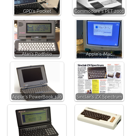
GPD's Pocket
Commodore's PET 2001
Atari’s Portfolio
Apple's iMac
Apple's PowerBook 100
Sinclair’s ZX Spectrum