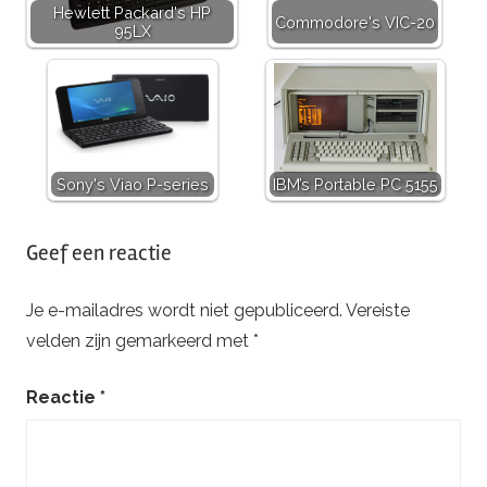
Hewlett Packard's HP
Commodore's VIC-20
95LX
Sony's Viao P-series
IBM’s Portable PC 5155
Geef een reactie
Je e-mailadres wordt niet gepubliceerd.
Vereiste
velden zijn gemarkeerd met
*
Reactie
*