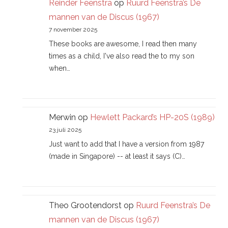
Reinder Feenstra
op
Ruurd Feenstra’s De
mannen van de Discus (1967)
7 november 2025
These books are awesome, I read then many
times as a child, I've also read the to my son
when…
Merwin
op
Hewlett Packard’s HP-20S (1989)
23 juli 2025
Just want to add that I have a version from 1987
(made in Singapore) -- at least it says (C)…
Theo Grootendorst
op
Ruurd Feenstra’s De
mannen van de Discus (1967)