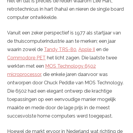
niet en dat is precies de reden waarom Lee Hart,
retrotechnicus in hart (haha) en nieren de single board
computer ontwikkelde.
Vanuit een zeker perspectief is 1977 als startjaar van
de thuiscomputerindustrie aan te merken; een jaar
waarin zowel de
Tandy TRS-80
,
Apple II
en de
Commodore PET
het licht zagen. Die laatste twee
werkten met een
MOS Technology 6502
microprocessor
, die enkele jaren daarvoor was
ontworpen door Chuck Peddle van MOS Technology.
Die 6502 had een elegant ontwerp die krachtige
toepassingen op een eenvoudige manier mogelijk
maakte en mede door de lage prijs in de meest
succesvolste home computers werd toegepast.
Hoewel de markt ervoor in Nederland wat richting de