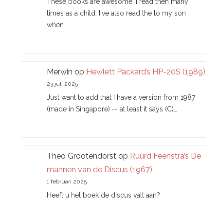
These books are awesome, I read then many
times as a child, I've also read the to my son
when…
Merwin
op
Hewlett Packard’s HP-20S (1989)
23 juli 2025
Just want to add that I have a version from 1987
(made in Singapore) -- at least it says (C)…
Theo Grootendorst
op
Ruurd Feenstra’s De
mannen van de Discus (1967)
1 februari 2025
Heeft u het boek de discus valt aan?