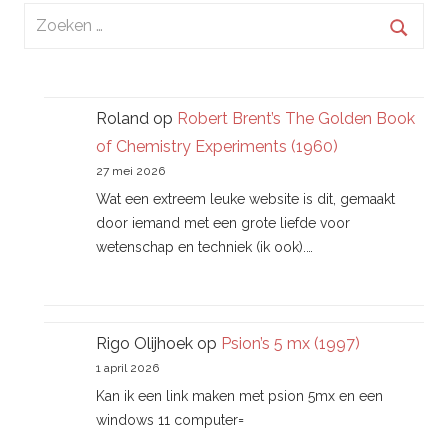
Zoeken
naar:
Zoek
Roland
op
Robert Brent’s The Golden Book
of Chemistry Experiments (1960)
27 mei 2026
Wat een extreem leuke website is dit, gemaakt
door iemand met een grote liefde voor
wetenschap en techniek (ik ook).…
Rigo Olijhoek
op
Psion’s 5 mx (1997)
1 april 2026
Kan ik een link maken met psion 5mx en een
windows 11 computer=