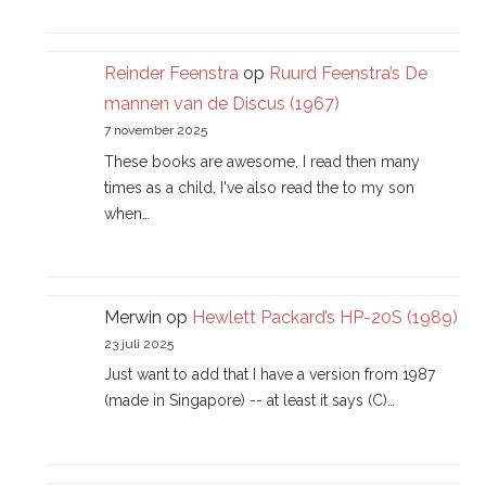
Reinder Feenstra
op
Ruurd Feenstra’s De
mannen van de Discus (1967)
7 november 2025
These books are awesome, I read then many
times as a child, I've also read the to my son
when…
Merwin
op
Hewlett Packard’s HP-20S (1989)
23 juli 2025
Just want to add that I have a version from 1987
(made in Singapore) -- at least it says (C)…