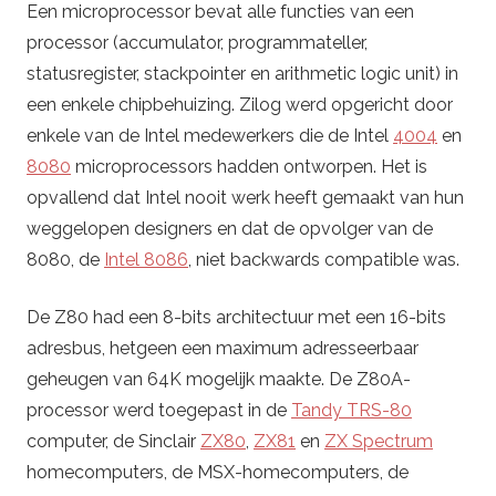
Een microprocessor bevat alle functies van een
processor (accumulator, programmateller,
statusregister, stackpointer en arithmetic logic unit) in
een enkele chipbehuizing. Zilog werd opgericht door
enkele van de Intel medewerkers die de Intel
4004
en
8080
microprocessors hadden ontworpen. Het is
opvallend dat Intel nooit werk heeft gemaakt van hun
weggelopen designers en dat de opvolger van de
8080, de
Intel 8086
, niet backwards compatible was.
De Z80 had een 8-bits architectuur met een 16-bits
adresbus, hetgeen een maximum adresseerbaar
geheugen van 64K mogelijk maakte. De Z80A-
processor werd toegepast in de
Tandy TRS-80
computer, de Sinclair
ZX80
,
ZX81
en
ZX Spectrum
homecomputers, de MSX-homecomputers, de