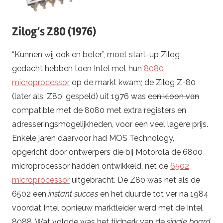
Zilog’s Z80 (1976)
“Kunnen wij ook en beter”, moet start-up Zilog
gedacht hebben toen Intel met hun
8080
microprocessor
op de markt kwam; de Zilog Z-80
(later als ‘Z80’ gespeld) uit 1976 was
een kloon van
compatible met de 8080 met extra registers en
adresseringsmogelijkheden, voor een veel lagere prijs.
Enkele jaren daarvoor had MOS Technology,
opgericht door ontwerpers die bij Motorola de 6800
microprocessor hadden ontwikkeld, net de
6502
microprocessor
uitgebracht. De Z80 was net als de
6502 een
instant succes
en het duurde tot ver na 1984
voordat Intel opnieuw marktleider werd met de Intel
8088. Wat volgde was het tijdperk van de
single board