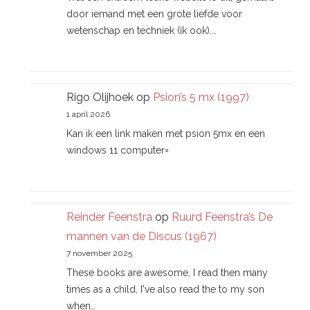
door iemand met een grote liefde voor
wetenschap en techniek (ik ook).…
Rigo Olijhoek
op
Psion’s 5 mx (1997)
1 april 2026
Kan ik een link maken met psion 5mx en een
windows 11 computer=
Reinder Feenstra
op
Ruurd Feenstra’s De
mannen van de Discus (1967)
7 november 2025
These books are awesome, I read then many
times as a child, I've also read the to my son
when…