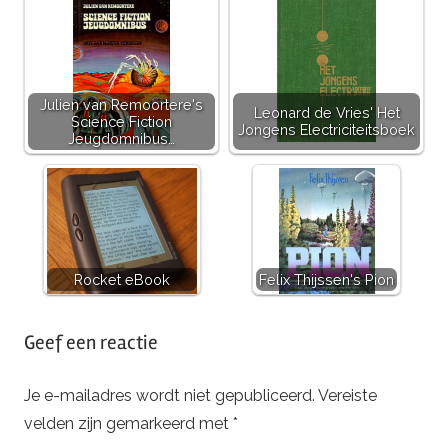
Julien van Remoortere's
Leonard de Vries' Het
Science Fiction
Jongens Electriciteitsboek
Jeugdomnibus…
Rocket eBook
Felix Thijssen's Pion
Getagd
Geef een reactie
met
asimov
,
Je e-mailadres wordt niet gepubliceerd.
Vereiste
encyclopedia
velden zijn gemarkeerd met
*
galactica
,