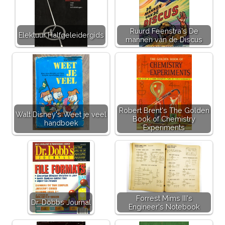
Ruurd Feenstra's De
Elektuur Halfgeleidergids
mannen van de Discus
Robert Brent's The Golden
Walt Disney's Weet je veel
Book of Chemistry
handboek
Experiments
Forrest Mims III's
Dr. Dobbs Journal
Engineer's Notebook