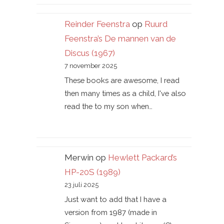
Reinder Feenstra
op
Ruurd
Feenstra’s De mannen van de
Discus (1967)
7 november 2025
These books are awesome, I read
then many times as a child, I've also
read the to my son when…
Merwin
op
Hewlett Packard’s
HP-20S (1989)
23 juli 2025
Just want to add that I have a
version from 1987 (made in