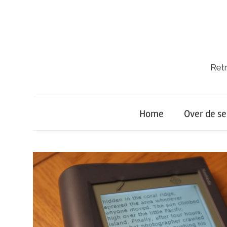
Ga
naar
de
inhoud
Retr
Retro-
Lab.
Home
Over de se