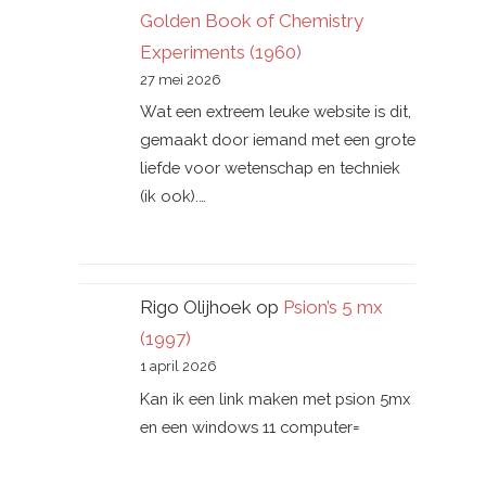
Golden Book of Chemistry
Experiments (1960)
27 mei 2026
Wat een extreem leuke website is dit,
gemaakt door iemand met een grote
liefde voor wetenschap en techniek
(ik ook).…
Rigo Olijhoek
op
Psion’s 5 mx
(1997)
1 april 2026
Kan ik een link maken met psion 5mx
en een windows 11 computer=