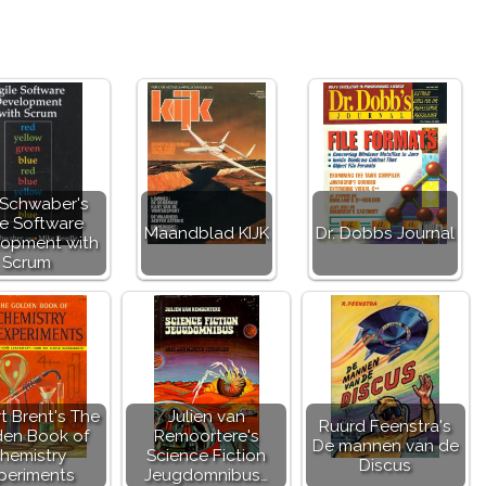
 Schwaber's
le Software
Maandblad KIJK
Dr. Dobbs Journal
opment with
Scrum
t Brent's The
Julien van
Ruurd Feenstra's
den Book of
Remoortere's
De mannen van de
hemistry
Science Fiction
Discus
periments
Jeugdomnibus…