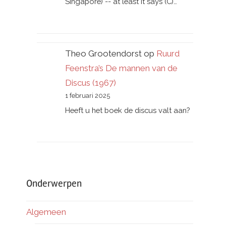
Singapore) -- at least it says (C)…
Theo Grootendorst
op
Ruurd
Feenstra’s De mannen van de
Discus (1967)
1 februari 2025
Heeft u het boek de discus valt aan?
Onderwerpen
Algemeen