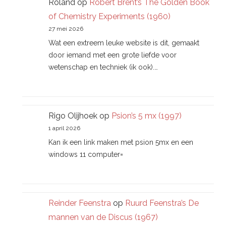
Roland
op
Robert Brent’s The Golden Book
of Chemistry Experiments (1960)
27 mei 2026
Wat een extreem leuke website is dit, gemaakt
door iemand met een grote liefde voor
wetenschap en techniek (ik ook).…
Rigo Olijhoek
op
Psion’s 5 mx (1997)
1 april 2026
Kan ik een link maken met psion 5mx en een
windows 11 computer=
Reinder Feenstra
op
Ruurd Feenstra’s De
mannen van de Discus (1967)