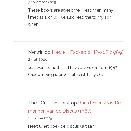
7 november 2025
These books are awesome, I read then many
times as a child, I've also read the to my son
when…
Merwin
op
Hewlett Packard’s HP-20S (1989)
23 juli 2025
Just want to add that I have a version from 1987
(made in Singapore) -- at least it says (C)…
Theo Grootendorst
op
Ruurd Feenstra’s De
mannen van de Discus (1967)
1 februari 2025
Heeft u het boek de discus valt aan?