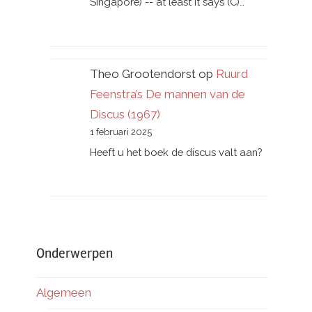
Singapore) -- at least it says (C)…
Theo Grootendorst
op
Ruurd
Feenstra’s De mannen van de
Discus (1967)
1 februari 2025
Heeft u het boek de discus valt aan?
Onderwerpen
Algemeen