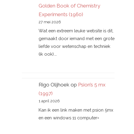
Golden Book of Chemistry
Experiments (1960)
27 mei 2026
Wat een extreem leuke website is dit,
gemaakt door iemand met een grote
liefde voor wetenschap en techniek
(ik ook).…
Rigo Olijhoek
op
Psion’s 5 mx
(1997)
1 april 2026
Kan ik een link maken met psion 5mx
en een windows 11 computer=