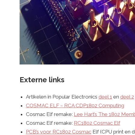
Externe links
Artikelen in Popular Electronics
deel 1
en
deel 2
COSMAC ELF – RCA CDP1802 Computing
Cosmac Elf remake:
Lee Hart’s The 1802 Memb
Cosmac Elf remake:
RC1802 Cosmac Elf
PCB’s voor RC1802 Cosmac
Elf (CPU print en di