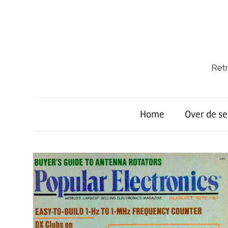
Ga
naar
de
inhoud
Retr
Retro-
Lab.
Home
Over de se