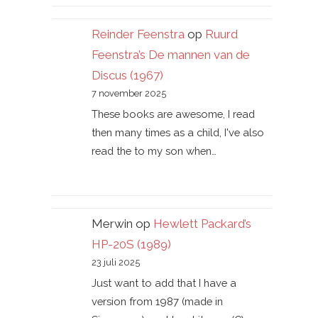
Reinder Feenstra
op
Ruurd
Feenstra’s De mannen van de
Discus (1967)
7 november 2025
These books are awesome, I read
then many times as a child, I've also
read the to my son when…
Merwin
op
Hewlett Packard’s
HP-20S (1989)
23 juli 2025
Just want to add that I have a
version from 1987 (made in