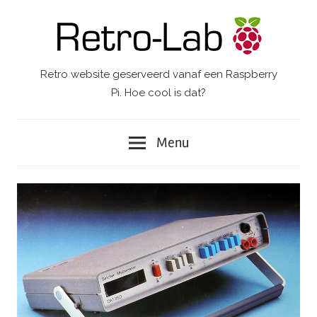
Ga
naar
de
inhoud
Retro website geserveerd vanaf een Raspberry
Retro-
Pi. Hoe cool is dat?
Lab.
Menu