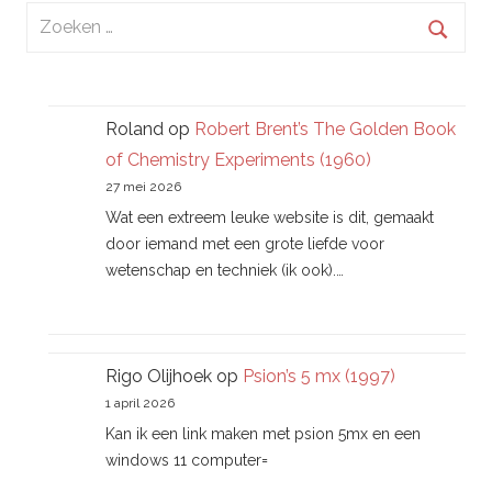
Zoeken
naar:
Zoek
Roland
op
Robert Brent’s The Golden Book
of Chemistry Experiments (1960)
27 mei 2026
Wat een extreem leuke website is dit, gemaakt
door iemand met een grote liefde voor
wetenschap en techniek (ik ook).…
Rigo Olijhoek
op
Psion’s 5 mx (1997)
1 april 2026
Kan ik een link maken met psion 5mx en een
windows 11 computer=