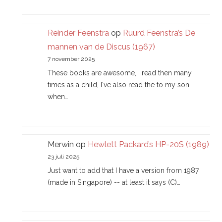
Reinder Feenstra
op
Ruurd Feenstra’s De
mannen van de Discus (1967)
7 november 2025
These books are awesome, I read then many
times as a child, I've also read the to my son
when…
Merwin
op
Hewlett Packard’s HP-20S (1989)
23 juli 2025
Just want to add that I have a version from 1987
(made in Singapore) -- at least it says (C)…