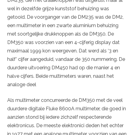
DM235, die met draaiknoppen was uitgerust maar al
wel in dezelfde grijze kunststof behuizing was
getooid. De voorganger van de DM235 was de DM2,
een multimeter in een zwarte aluminium behuizing
met soortgelijke drukknoppen als de DM350. De
DM350 was voorzien van een 4-cijferig display dat
maximaal 1999 kon weergeven. Dat werd als ‘3 en
half’ cijfer aangeduid, vandaar de 350 nummering. De
duurdere uitvoering DM450 had op die manier 4 en
halve cijfers. Beide multimeters waren, naast het
analoge deel
Als multimeter concurreerde de DM350 met de veel
duurdere digitale Fluke 8600A multimeter, die goed in
aanzien stond bij iedere zichzelf respecterende
elektronicus. De meeste elektronici deden het echter
in 1977 met een analoge multimeter, voorzien van een