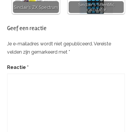
Sinclair's Scientific
Sinclair’s ZX Spectrum
calculator
Getagd
Geef een reactie
met
sinclair
Je e-mailadres wordt niet gepubliceerd.
Vereiste
velden zijn gemarkeerd met
*
Reactie
*