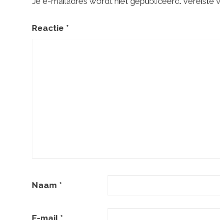
Je e-mailadres wordt niet gepubliceerd.
Vereiste 
steve
jobs
Reactie
*
Naam
*
E-mail
*