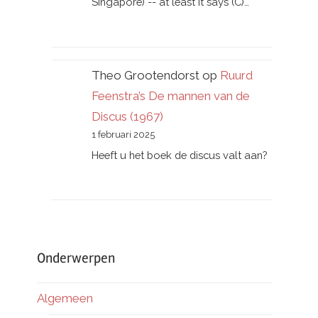
Singapore) -- at least it says (C)…
Theo Grootendorst
op
Ruurd
Feenstra’s De mannen van de
Discus (1967)
1 februari 2025
Heeft u het boek de discus valt aan?
Onderwerpen
Algemeen