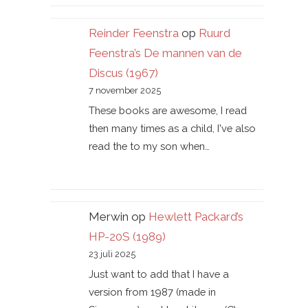
Reinder Feenstra
op
Ruurd
Feenstra’s De mannen van de
Discus (1967)
7 november 2025
These books are awesome, I read
then many times as a child, I've also
read the to my son when…
Merwin
op
Hewlett Packard’s
HP-20S (1989)
23 juli 2025
Just want to add that I have a
version from 1987 (made in