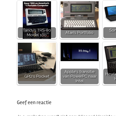
Tandy’s TRS-80
Son
Atari’s Portfolio
Model 100
Apple's transitie
Hewle
GPD's Pocket
van PowerPC naar
Intel
Getagd
met
Geef een reactie
apple
,
macintosh
,