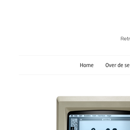
Ga
naar
de
inhoud
Retr
Retro-
Lab.
Home
Over de se