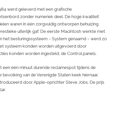
1984 werd geleverd met een grafische
etsenbord zonder numeriek deel. De hoge kwaliteit
elen waren in één zorgvuldig ontworpen behuizing
estieke uiterlijk gaf. De eerste Macintosh werkte met
 en het besturingssysteem – System genaamd – werd zo
 het systeem konden worden uitgevoerd door
ties konden worden ingesteld, de Control panels.
t een één minuut durende reclamespot tijdens de
 bevolking van de Verenigde Staten keek hiernaar.
troduceerd door Apple-oprichter Steve Jobs. De prijs
ar.