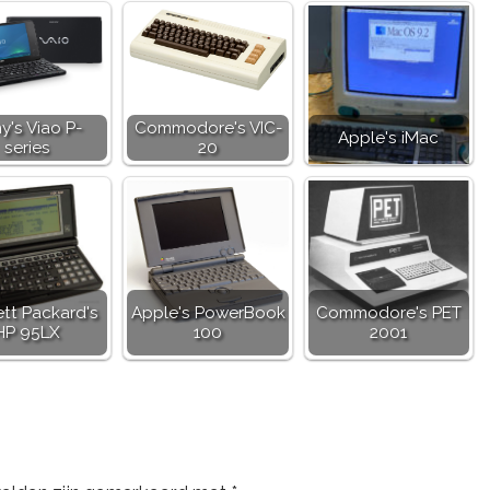
y's Viao P-
Commodore's VIC-
Apple's iMac
series
20
tt Packard's
Apple's PowerBook
Commodore's PET
HP 95LX
100
2001