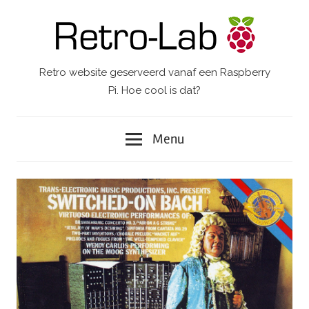
Ga
naar
de
inhoud
Retro website geserveerd vanaf een Raspberry
Retro-
Pi. Hoe cool is dat?
Lab.
Menu