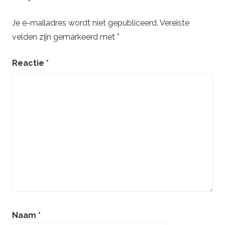
bach
,
Je e-mailadres wordt niet gepubliceerd.
Vereiste
carlos
,
velden zijn gemarkeerd met
*
moog
,
synthesizer
Reactie
*
Naam
*