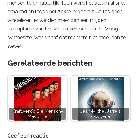
mensen te onnatuurlijk. Toch werd het album al snel
omarmd en legde het zowel Moog als Carlos geen
windeieren: er werden meer dan een miljoen
exemplaren van het album verkocht en de Moog
synthesizer was vanaf dat moment niet meer aan te
slepen.
Gerelateerde berichten
Kraftwerk's Die Mensch-
Jean-Michel Jarre's
Maschine
Oxygène
Getagd
Geef een reactie
met