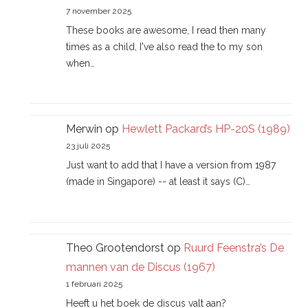
7 november 2025
These books are awesome, I read then many
times as a child, I've also read the to my son
when…
Merwin
op
Hewlett Packard’s HP-20S (1989)
23 juli 2025
Just want to add that I have a version from 1987
(made in Singapore) -- at least it says (C)…
Theo Grootendorst
op
Ruurd Feenstra’s De
mannen van de Discus (1967)
1 februari 2025
Heeft u het boek de discus valt aan?