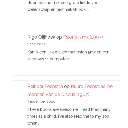
door iemand met een grote liefde voor
wetenschap en techniek (ik ook).…
Rigo Olijhoek
op
Psion’s 5 mx (1997)
1 april 2026
Kan ik een link maken met psion 5mx en een
windows 11 computer=
Reinder Feenstra
op
Ruurd Feenstra’s De
mannen van de Discus (1967)
7 november 2025
These books are awesome, I read then many
times as a child, I've also read the to my son
when…