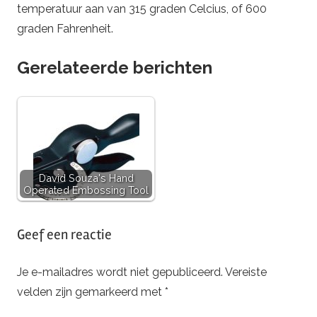
temperatuur aan van 315 graden Celcius, of 600
graden Fahrenheit.
Gerelateerde berichten
David Souza's Hand
Operated Embossing Tool
Getagd
Geef een reactie
met
magnastat
,
Je e-mailadres wordt niet gepubliceerd.
Vereiste
weller
,
velden zijn gemarkeerd met
*
wtcp