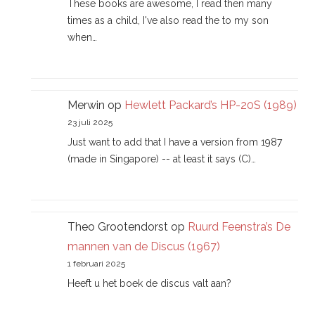
These books are awesome, I read then many
times as a child, I've also read the to my son
when…
Merwin
op
Hewlett Packard’s HP-20S (1989)
23 juli 2025
Just want to add that I have a version from 1987
(made in Singapore) -- at least it says (C)…
Theo Grootendorst
op
Ruurd Feenstra’s De
mannen van de Discus (1967)
1 februari 2025
Heeft u het boek de discus valt aan?