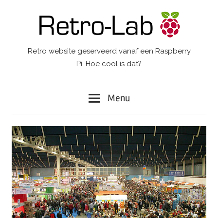
Ga
naar
de
inhoud
Retro website geserveerd vanaf een Raspberry
Retro-
Pi. Hoe cool is dat?
Lab.
Menu