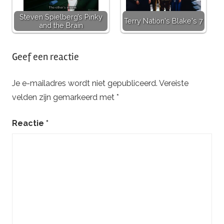
Steven Spielberg’s Pinky
Terry Nation's Blake's 7
and the Brain
Getagd
Geef een reactie
met
alf
,
Je e-mailadres wordt niet gepubliceerd.
Vereiste
andrea
velden zijn gemarkeerd met
*
elson
,
anne
Reactie
*
schedeen
,
benji
gregory
,
max
wright