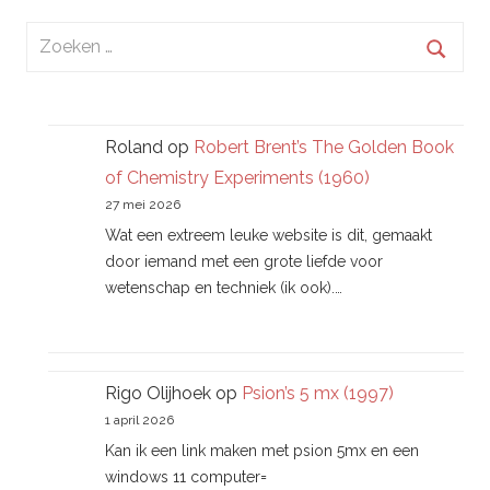
Zoeken
naar:
Zoek
Roland
op
Robert Brent’s The Golden Book
of Chemistry Experiments (1960)
27 mei 2026
Wat een extreem leuke website is dit, gemaakt
door iemand met een grote liefde voor
wetenschap en techniek (ik ook).…
Rigo Olijhoek
op
Psion’s 5 mx (1997)
1 april 2026
Kan ik een link maken met psion 5mx en een
windows 11 computer=