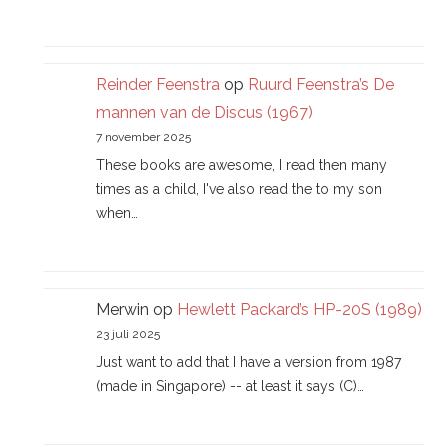
Reinder Feenstra
op
Ruurd Feenstra’s De
mannen van de Discus (1967)
7 november 2025
These books are awesome, I read then many
times as a child, I've also read the to my son
when…
Merwin
op
Hewlett Packard’s HP-20S (1989)
23 juli 2025
Just want to add that I have a version from 1987
(made in Singapore) -- at least it says (C)…