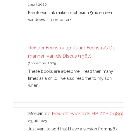
1 april 2026
Kan ik een link maken met psion 5mx en een
windows 11 computer=
Reinder Feenstra
op
Ruurd Feenstra’s De
mannen van de Discus (1967)
7 november 2025
These books are awesome, I read then many
times as a child, I've also read the to my son
when…
Merwin
op
Hewlett Packard’s HP-20S (1989)
23 juli 2025
Just want to add that I have a version from 1987