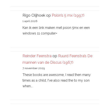
Rigo Olijhoek
op
Psion’s 5 mx (1997)
1 april 2026
Kan ik een link maken met psion 5mx en een
windows 11 computer=
Reinder Feenstra
op
Ruurd Feenstra’s De
mannen van de Discus (1967)
7 november 2025
These books are awesome, I read then many
times as a child, I've also read the to my son
when…