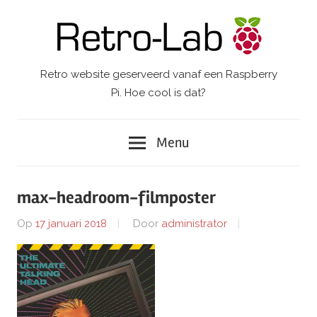
Ga
naar
de
inhoud
Retro website geserveerd vanaf een Raspberry
Retro-
Pi. Hoe cool is dat?
Lab.
Menu
max-headroom-filmposter
Op
17 januari 2018
Door
administrator