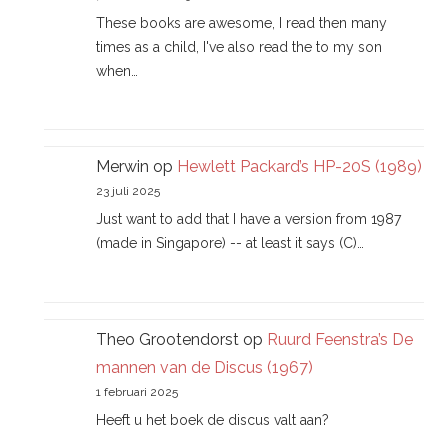
These books are awesome, I read then many
times as a child, I've also read the to my son
when…
Merwin
op
Hewlett Packard’s HP-20S (1989)
23 juli 2025
Just want to add that I have a version from 1987
(made in Singapore) -- at least it says (C)…
Theo Grootendorst
op
Ruurd Feenstra’s De
mannen van de Discus (1967)
1 februari 2025
Heeft u het boek de discus valt aan?