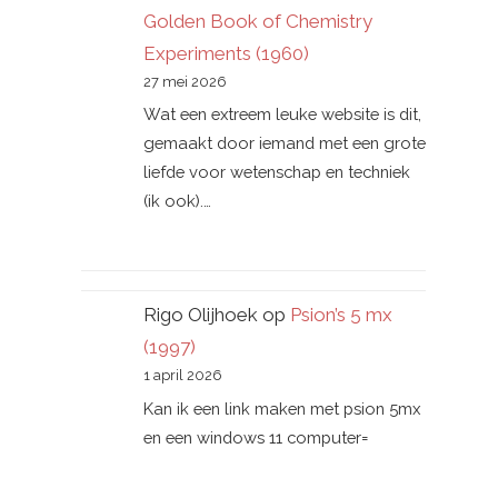
Golden Book of Chemistry
Experiments (1960)
27 mei 2026
Wat een extreem leuke website is dit,
gemaakt door iemand met een grote
liefde voor wetenschap en techniek
(ik ook).…
Rigo Olijhoek
op
Psion’s 5 mx
(1997)
1 april 2026
Kan ik een link maken met psion 5mx
en een windows 11 computer=