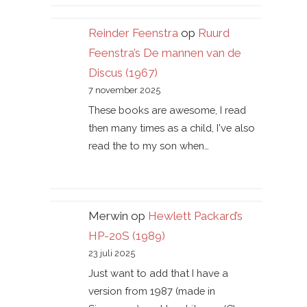
Reinder Feenstra
op
Ruurd
Feenstra’s De mannen van de
Discus (1967)
7 november 2025
These books are awesome, I read
then many times as a child, I've also
read the to my son when…
Merwin
op
Hewlett Packard’s
HP-20S (1989)
23 juli 2025
Just want to add that I have a
version from 1987 (made in