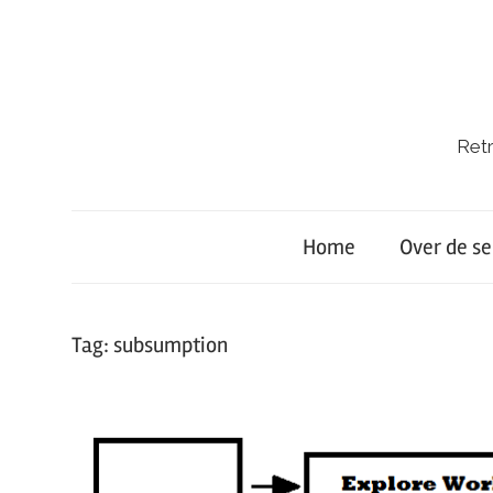
Ga
naar
de
inhoud
Retr
Retro-
Lab.
Home
Over de se
Tag:
subsumption