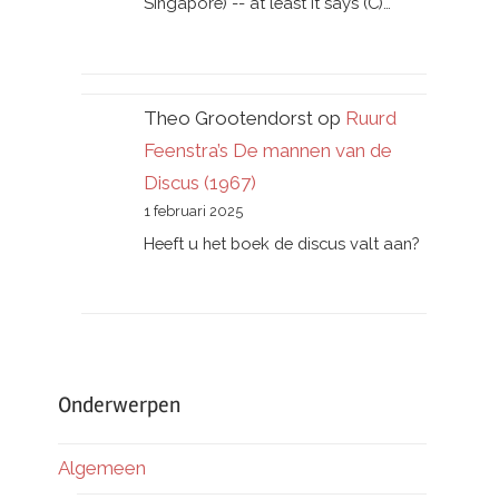
Singapore) -- at least it says (C)…
Theo Grootendorst
op
Ruurd
Feenstra’s De mannen van de
Discus (1967)
1 februari 2025
Heeft u het boek de discus valt aan?
Onderwerpen
Algemeen