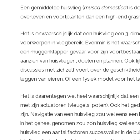
Een gemiddelde huisvlieg (
m
usca domestica
) is 
overleven en voortplanten dan een high-end gras
Het is onwaarschijnlijk dat een huisvlieg een 3-di
voorwerpen in vliegbereik. Evenmin is het waarschi
een muggenklapper gevaar voor zijn voortbestaan
aanzien van huisvliegen, doelen en plannen. Ook lijk
discussies met zichzelf voert over de geschikthei
leggen van eieren. Of een fysiek model voor het l
Het is daarentegen wel heel waarschijnlijk dat een 
met zijn actuatoren (vleugels, poten). Ook het g
zijn. Navigatie van een huisvlieg zou wel eens ee
in het geheel genomen zou zo’n huisvlieg wel eens 
huisvlieg een aantal factoren succesvoller in de 