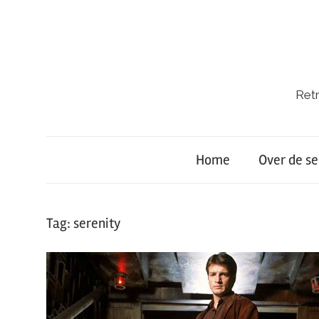
Ga
naar
de
inhoud
Retr
Retro-
Lab.
Home
Over de se
Tag:
serenity