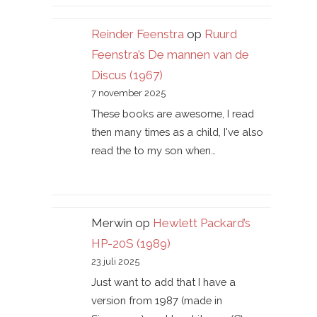
Reinder Feenstra
op
Ruurd
Feenstra’s De mannen van de
Discus (1967)
7 november 2025
These books are awesome, I read
then many times as a child, I've also
read the to my son when…
Merwin
op
Hewlett Packard’s
HP-20S (1989)
23 juli 2025
Just want to add that I have a
version from 1987 (made in