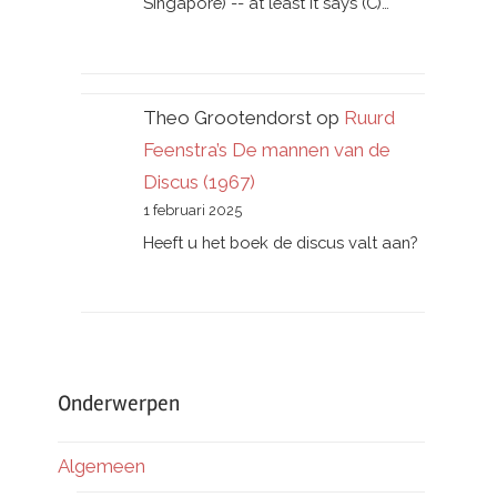
Singapore) -- at least it says (C)…
Theo Grootendorst
op
Ruurd
Feenstra’s De mannen van de
Discus (1967)
1 februari 2025
Heeft u het boek de discus valt aan?
Onderwerpen
Algemeen