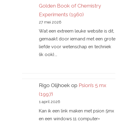
Golden Book of Chemistry
Experiments (1960)
27 mei 2026
Wat een extreem leuke website is dit,
gemaakt door iemand met een grote
liefde voor wetenschap en techniek
(ik ook).…
Rigo Olijhoek
op
Psion’s 5 mx
(1997)
1 april 2026
Kan ik een link maken met psion 5mx
en een windows 11 computer=